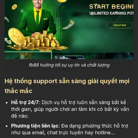
fb88 hướng tới sự uy tín và chất lượng
Hệ thống support sẵn sàng giải quyết mọi
thắc mắc
Hỗ trợ 24/7
: Dịch vụ hỗ trợ luôn sẵn sàng bất kể
thời gian, giúp người chơi an tâm khi có bất kỳ vấn
đề nào.
Phương tiện liên lạc
: Đa dạng phương thức hỗ trợ
như qua email, chat trực tuyến hay hotline…