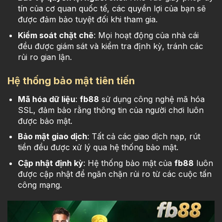
tín của cơ quan quốc tế, các quyền lợi của bạn sẽ
được đảm bảo tuyệt đối khi tham gia.
Kiểm soát chặt chẽ
: Mọi hoạt động của nhà cái
đều được giám sát và kiểm tra định kỳ, tránh các
rủi ro gian lận.
Hệ thống bảo mật tiên tiến
Mã hóa dữ liệu
:
fb88
sử dụng công nghệ mã hóa
SSL, đảm bảo rằng thông tin của người chơi luôn
được bảo mật.
Bảo mật giao dịch
: Tất cả các giao dịch nạp, rút
tiền đều được xử lý qua hệ thống bảo mật.
Cập nhật định kỳ
: Hệ thống bảo mật của
fb88
luôn
được cập nhật để ngăn chặn rủi ro từ các cuộc tấn
công mạng.