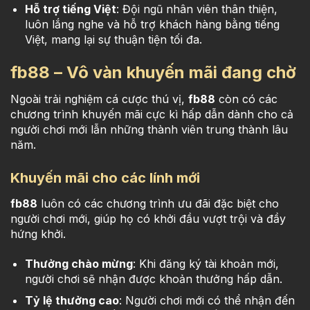
Hỗ trợ tiếng Việt
: Đội ngũ nhân viên thân thiện,
luôn lắng nghe và hỗ trợ khách hàng bằng tiếng
Việt, mang lại sự thuận tiện tối đa.
fb88 – Vô vàn khuyến mãi đang chờ
Ngoài trải nghiệm cá cược thú vị,
fb88
còn có các
chương trình khuyến mãi cực kì hấp dẫn dành cho cả
người chơi mới lẫn những thành viên trung thành lâu
năm.
Khuyến mãi cho các lính mới
fb88
luôn có các chương trình ưu đãi đặc biệt cho
người chơi mới, giúp họ có khởi đầu vượt trội và đầy
hứng khởi.
Thưởng chào mừng
: Khi đăng ký tài khoản mới,
người chơi sẽ nhận được khoản thưởng hấp dẫn.
Tỷ lệ thưởng cao
: Người chơi mới có thể nhận đến