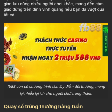
giao lưu cùng nhiều người chơi khác, mang đến cảm
giác đứng trên đỉnh vinh quang nếu bạn đã vượt qua
tất cả.
fb88 còn có chương trình tích lũy điểm đổi thưởng, mang
lại nhiều lợi ích cho người chơi trung thành
Quay số trúng thưởng hàng tuần