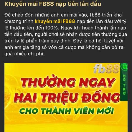
Khuyến mãi FB88 nạp tiền lần đầu
Để chào đón những anh em mới vào,
fb88
triển khai
chương trình
khuyến mãi FB88
nạp tiền lần đầu với tỷ
lệ thưởng lên đến 100%. Ngay khi hoàn thành lần nạp
tiền đầu tiên, người chơi sẽ nhận được tiền thưởng dựa
trên tỷ lệ phần trăm quy định. Đây là cơ hội tuyệt vời
anh em gia tăng số vốn cá cược mà không cần bỏ ra
quá nhiều chi phí.