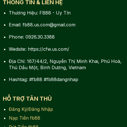
THÔNG TIN & LIÊN HỆ
Thương Hiệu: FB88 - Uy Tín
Email:
fb88.us.com@gmail.com
Phone: 0926.30.3388
Wedsite: https://cfw.us.com/
Địa Chỉ: 167/44/2, Nguyễn Thị Minh Khai, Phú Hoà,
Thủ Dầu Một, Bình Dương, Vietnam
Hashtag: #fb88 #fb88dangnhap
HỖ TRỢ TÂN THỦ
Đăng Ký/Đăng Nhập
Nạp Tiền fb88