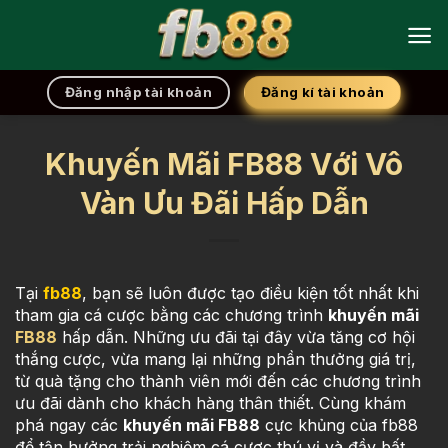
Chuyển
đến
nội
dung
Đăng kí tài khoản
Đăng nhập tài khoản
Khuyến Mãi FB88 Với Vô
Vàn Ưu Đãi Hấp Dẫn
Tại
fb88
, bạn sẽ luôn được tạo điều kiện tốt nhất khi
tham gia cá cược bằng các chương trình
khuyến mãi
FB88
hấp dẫn. Những ưu đãi tại đây vừa tăng cơ hội
thắng cược, vừa mang lại những phần thưởng giá trị,
từ quà tặng cho thành viên mới đến các chương trình
ưu đãi dành cho khách hàng thân thiết. Cùng khám
phá ngay các
khuyến mãi FB88
cực khủng của fb88
để tận hưởng trải nghiệm cá cược thú vị và đầy bất