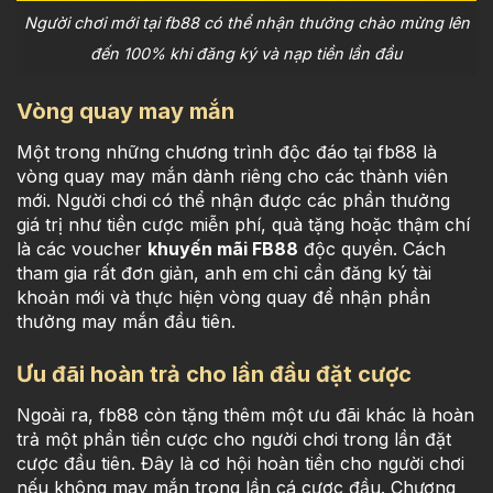
Người chơi mới tại fb88 có thể nhận thưởng chào mừng lên
đến 100% khi đăng ký và nạp tiền lần đầu
Vòng quay may mắn
Một trong những chương trình độc đáo tại
fb88
là
vòng quay may mắn dành riêng cho các thành viên
mới. Người chơi có thể nhận được các phần thưởng
giá trị như tiền cược miễn phí, quà tặng hoặc thậm chí
là các voucher
khuyến mãi FB88
độc quyền. Cách
tham gia rất đơn giản, anh em chỉ cần đăng ký tài
khoản mới và thực hiện vòng quay để nhận phần
thưởng may mắn đầu tiên.
Ưu đãi hoàn trả cho lần đầu đặt cược
Ngoài ra,
fb88
còn tặng thêm một ưu đãi khác là hoàn
trả một phần tiền cược cho người chơi trong lần đặt
cược đầu tiên. Đây là cơ hội hoàn tiền cho người chơi
nếu không may mắn trong lần cá cược đầu. Chương